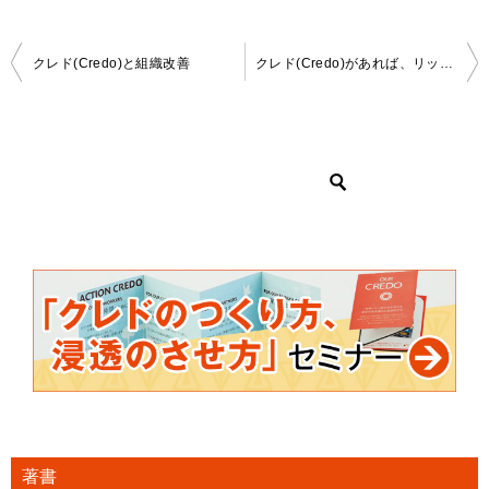
投
クレド(Credo)と組織改善
クレド(Credo)があれば、リッツ・カールトンのようになれるのか？
稿
ナ
ビ
ゲ
ー
シ
ョ
ン
著書