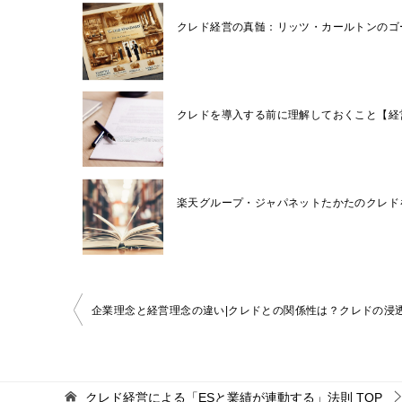
クレド経営の真髄：リッツ・カールトンのゴ
クレドを導入する前に理解しておくこと【経
楽天グループ・ジャパネットたかたのクレド
投
企業理念と経営理念の違い|クレドとの関係性は？クレドの浸
稿
ナ
ビ
クレド経営による「ESと業績が連動する」法則
TOP