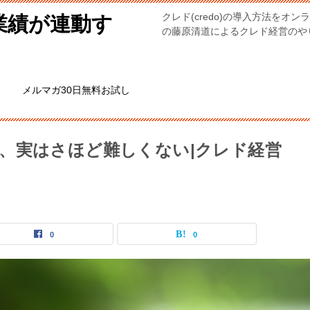
クレド(credo)の導入方法を
業績が連動す
の藤原清道によるクレド経営のやり方。
メルマガ30日無料お試し
、実はさほど難しくない|クレド経営
0
0