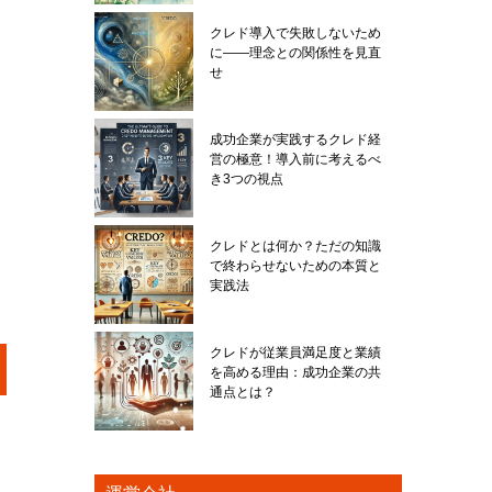
クレド導入で失敗しないため
に――理念との関係性を見直
せ
成功企業が実践するクレド経
営の極意！導入前に考えるべ
き3つの視点
クレドとは何か？ただの知識
で終わらせないための本質と
実践法
クレドが従業員満足度と業績
を高める理由：成功企業の共
通点とは？