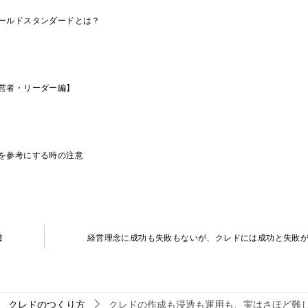
ールドスタンダードとは？
営者・リーダー編】
を参考にする時の注意
透
経営理念に成功も失敗もないが、クレドには成功と失敗
クレドのつくり方
クレドの作成も浸透も運用も、実はさほど難し