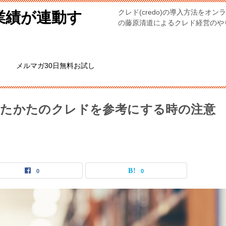
クレド(credo)の導入方法を
業績が連動す
の藤原清道によるクレド経営のやり方。
メルマガ30日無料お試し
トたかたのクレドを参考にする時の注意
0
0