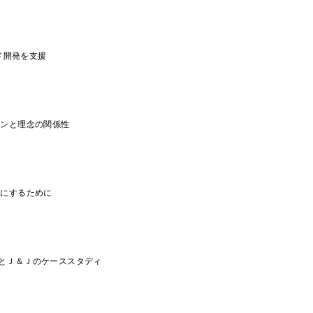
レド開発を支援
ョンと理念の関係性
うにするために
とＪ＆Ｊのケーススタディ