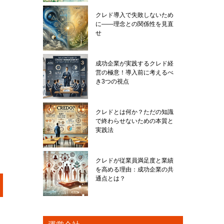
クレド導入で失敗しないため
に――理念との関係性を見直
せ
成功企業が実践するクレド経
営の極意！導入前に考えるべ
き3つの視点
クレドとは何か？ただの知識
で終わらせないための本質と
実践法
クレドが従業員満足度と業績
を高める理由：成功企業の共
通点とは？