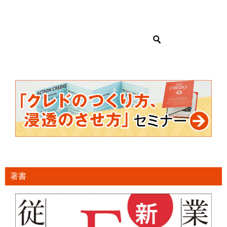
ナ
ビ
ゲ
ー
シ
ョ
ン
著書