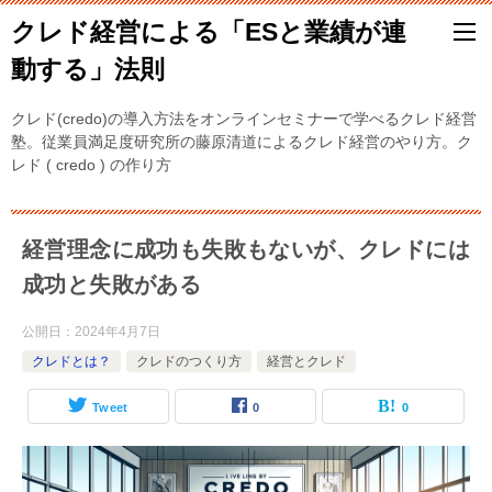
クレド経営による「ESと業績が連
動する」法則
クレド(credo)の導入方法をオンラインセミナーで学べるクレド経営
塾。従業員満足度研究所の藤原清道によるクレド経営のやり方。ク
レド ( credo ) の作り方
経営理念に成功も失敗もないが、クレドには
成功と失敗がある
公開日：
2024年4月7日
クレドとは？
クレドのつくり方
経営とクレド
Tweet
0
0