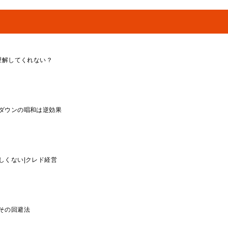
理解してくれない？
ダウンの唱和は逆効果
しくない|クレド経営
その回避法