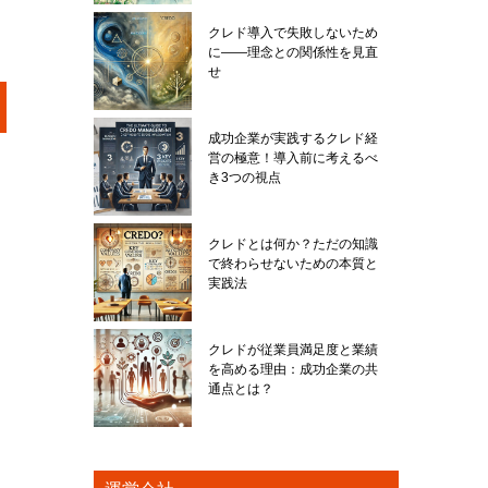
クレド導入で失敗しないため
に――理念との関係性を見直
せ
成功企業が実践するクレド経
営の極意！導入前に考えるべ
き3つの視点
クレドとは何か？ただの知識
で終わらせないための本質と
実践法
クレドが従業員満足度と業績
を高める理由：成功企業の共
通点とは？