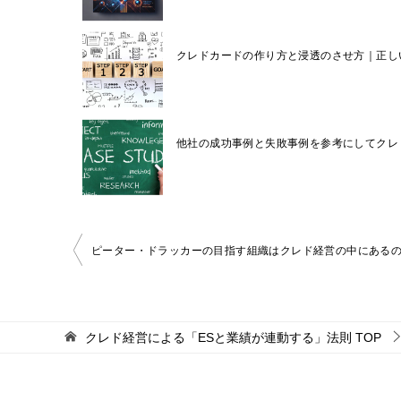
クレドカードの作り方と浸透のさせ方｜正し
他社の成功事例と失敗事例を参考にしてクレ
投
ピーター・ドラッカーの目指す組織はクレド経営の中にある
稿
ナ
ビ
クレド経営による「ESと業績が連動する」法則
TOP
ゲ
ー