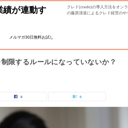
クレド(credo)の導入方法を
業績が連動す
の藤原清道によるクレド経営のやり方。
メルマガ30日無料お試し
を制限するルールになっていないか？
0
0