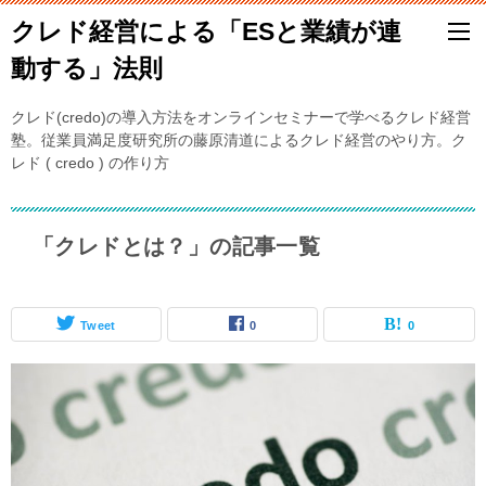
クレド経営による「ESと業績が連
動する」法則
クレド(credo)の導入方法をオンラインセミナーで学べるクレド経営
塾。従業員満足度研究所の藤原清道によるクレド経営のやり方。ク
レド ( credo ) の作り方
「クレドとは？」の記事一覧
Tweet
0
0