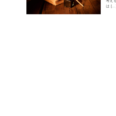
考え
は […