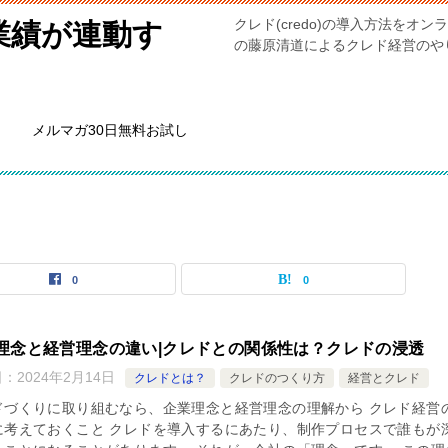
クレド(credo)の導入方法を
業績が連動す
の藤原清道によるクレド経営のやり方。
メルマガ30日無料お試し
0
0
理念と経営理念の違い|クレドとの関係性は？クレドの浸透
日：
2024年2月14日
クレドとは？
クレドのつくり方
経営とクレド
ドづくりに取り組むなら、企業理念と経営理念の理解から クレド経営
に考えておくこと クレドを導入するにあたり、制作プロセスで誰もが