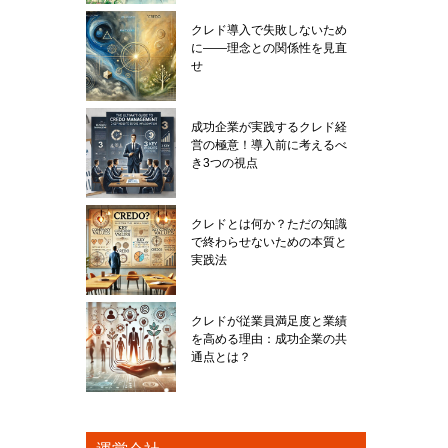
クレド導入で失敗しないため
に――理念との関係性を見直
せ
成功企業が実践するクレド経
営の極意！導入前に考えるべ
き3つの視点
クレドとは何か？ただの知識
で終わらせないための本質と
実践法
クレドが従業員満足度と業績
を高める理由：成功企業の共
通点とは？