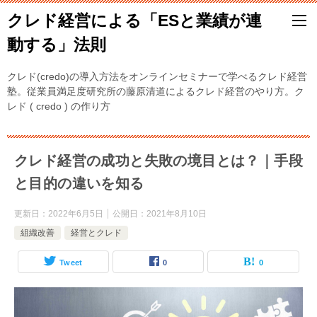
クレド経営による「ESと業績が連
動する」法則
クレド(credo)の導入方法をオンラインセミナーで学べるクレド経営
塾。従業員満足度研究所の藤原清道によるクレド経営のやり方。ク
レド ( credo ) の作り方
クレド経営の成功と失敗の境目とは？｜手段
と目的の違いを知る
更新日：
2022年6月5日
公開日：
2021年8月10日
組織改善
経営とクレド
Tweet
0
0