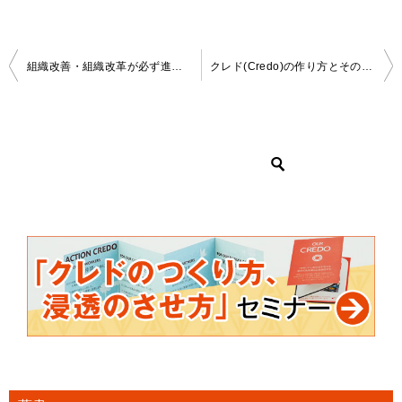
投
組織改善・組織改革が必ず進むクレドの作り方と浸透のさせ方
クレド(Credo)の作り方とその注意点｜クレド開発を支援
稿
ナ
ビ
ゲ
ー
シ
ョ
ン